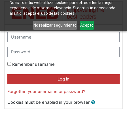
Skip to main content
Nuestro sitio web utiliza cookies para ofrecerles la mejor
Campus ENEB.com: Log in
experiencia de máxima relevancia. Si continúa accediendo
al sitio, acepta el uso de las cookies.
No realizar seguimiento
Acepto
Username
Password
Remember username
Log in
Forgotten your username or password?
Cookies must be enabled in your browser